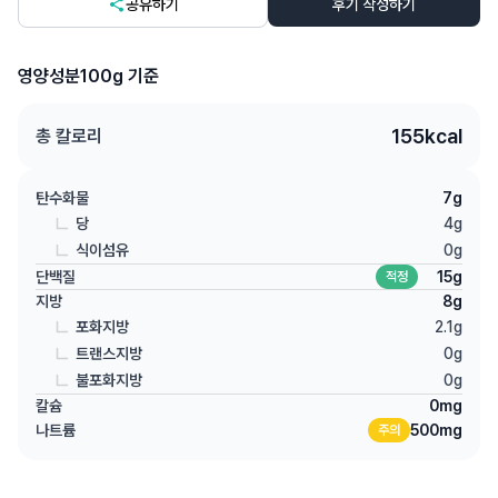
공유하기
후기 작성하기
영양성분
100g 기준
155
kcal
총 칼로리
탄수화물
7
g
당
4
g
식이섬유
0
g
단백질
15
g
적정
지방
8
g
포화지방
2.1
g
트랜스지방
0
g
불포화지방
0
g
칼슘
0
mg
나트륨
500
mg
주의