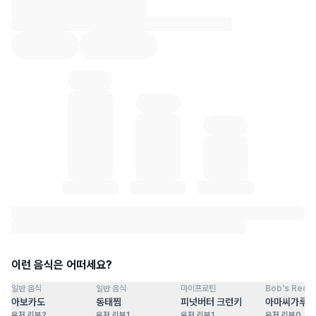
혈당 통계 로딩 중
이런 음식은 어떠세요?
일반 음식
일반 음식
마이프로틴
Bob's Red Mi
점
100
점
100
점
100
점
아보카도
동태찜
피넛버터 크런키
아마씨가루
유저 리뷰
2
유저 리뷰
1
유저 리뷰
1
유저 리뷰
0