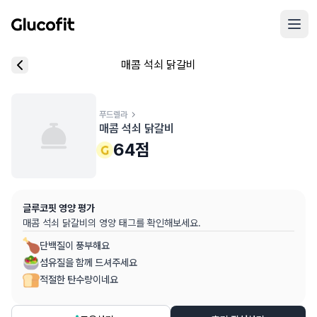
메인 콘텐츠로 건너뛰기
리뷰 작성 모달 로딩 중...
매콤 석쇠 닭갈비
핵심 요약
데이터 출처
음식 기본 정보
평균 혈당 반응:
64.0점
(5점 만점)
글루코핏 사용자 혈당 센서 데이터 (
최근 6개월
)
혈당 스파이크 수준:
푸드렐라
중간
⚠️
매콤 석쇠 닭갈비
평균 혈당 반응은 식후 2시간 동안의 혈당 변화량을 기준으로 산출
추천 대상:
혈당 관리 관심자
64
점
개인차가 있을 수 있으며, 참고용 정보입니다
본 정보는 의학적 조언을 대체할 수 없으며, 건강 관련 결정 시 
글루코핏 영양 평가
의료 검토:
양혁용 (글루코핏 대표 의사, MD, 내분비내과 전문)
매콤 석쇠 닭갈비
의 영양 태그를 확인해보세요.
단백질이 풍부해요
섬유질을 함께 드셔주세요
적절한 탄수량이네요