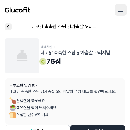
메인 콘텐츠로 건너뛰기
리뷰 작성 모달 로딩 중...
네꼬닭 촉촉한 스팀 닭가슴살 오리지날
핵심 요약
데이터 출처
음식 기본 정보
평균 혈당 반응:
76.0점
(5점 만점)
글루코핏 사용자 혈당 센서 데이터 (
최근 6개월
)
혈당 스파이크 수준:
네네치킨
중간
⚠️
네꼬닭 촉촉한 스팀 닭가슴살 오리지날
평균 혈당 반응은 식후 2시간 동안의 혈당 변화량을 기준으로 산출
추천 대상:
혈당 관리 관심자
76
점
개인차가 있을 수 있으며, 참고용 정보입니다
본 정보는 의학적 조언을 대체할 수 없으며, 건강 관련 결정 시 
글루코핏 영양 평가
의료 검토:
양혁용 (글루코핏 대표 의사, MD, 내분비내과 전문)
네꼬닭 촉촉한 스팀 닭가슴살 오리지날
의 영양 태그를 확인해보세요.
단백질이 풍부해요
섬유질을 함께 드셔주세요
적절한 탄수량이네요