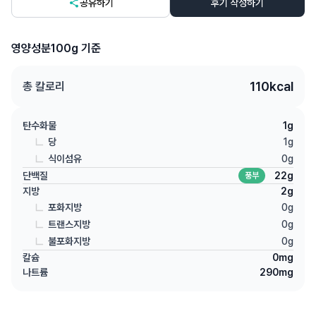
공유하기
후기 작성하기
영양성분
100g 기준
110
kcal
총 칼로리
탄수화물
1
g
당
1
g
식이섬유
0
g
단백질
22
g
풍부
지방
2
g
포화지방
0
g
트랜스지방
0
g
불포화지방
0
g
칼슘
0
mg
나트륨
290
mg