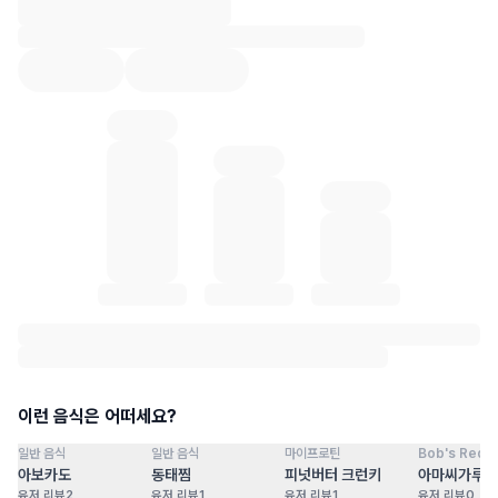
혈당 통계 로딩 중
이런 음식은 어떠세요?
일반 음식
일반 음식
마이프로틴
Bob's Red Mi
점
100
점
100
점
100
점
아보카도
동태찜
피넛버터 크런키
아마씨가루
유저 리뷰
2
유저 리뷰
1
유저 리뷰
1
유저 리뷰
0