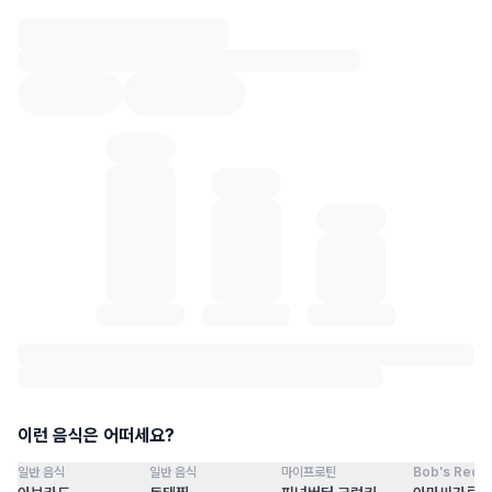
혈당 통계 로딩 중
이런 음식은 어떠세요?
일반 음식
일반 음식
마이프로틴
Bob's Red Mi
점
100
점
100
점
100
점