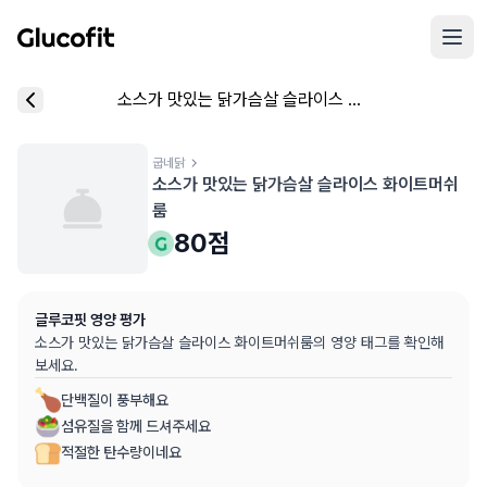
메인 콘텐츠로 건너뛰기
리뷰 작성 모달 로딩 중...
소스가 맛있는 닭가슴살 슬라이스 화이트머쉬룸
핵심 요약
데이터 출처
음식 기본 정보
평균 혈당 반응:
80.0점
(5점 만점)
굽네닭
글루코핏 사용자 혈당 센서 데이터 (
최근 6개월
)
혈당 스파이크 수준:
중간
⚠️
소스가 맛있는 닭가슴살 슬라이스 화이트머쉬
평균 혈당 반응은 식후 2시간 동안의 혈당 변화량을 기준으로 산출
추천 대상:
혈당 관리 관심자
룸
개인차가 있을 수 있으며, 참고용 정보입니다
80
점
본 정보는 의학적 조언을 대체할 수 없으며, 건강 관련 결정 시 
글루코핏 영양 평가
의료 검토:
양혁용 (글루코핏 대표 의사, MD, 내분비내과 전문)
소스가 맛있는 닭가슴살 슬라이스 화이트머쉬룸
의 영양 태그를 확인해
보세요.
단백질이 풍부해요
섬유질을 함께 드셔주세요
적절한 탄수량이네요