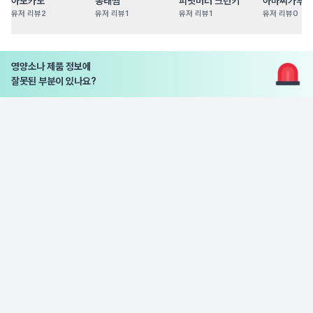
아보카도
동태찜
피넛버터 크런키
아마씨가루
유저 리뷰
2
유저 리뷰
1
유저 리뷰
1
유저 리뷰
0
영양소나 제품 정보에
잘못된 부분이 있나요?