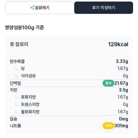
공유하기
후기 작성하기
영양성분
100g 기준
129
kcal
총 칼로리
탄수화물
3.33
g
당
1.67
g
식이섬유
0
g
단백질
21.67
g
풍부
지방
3.5
g
포화지방
1.67
g
트랜스지방
0
g
불포화지방
1.67
g
칼슘
0
mg
나트륨
301
mg
주의