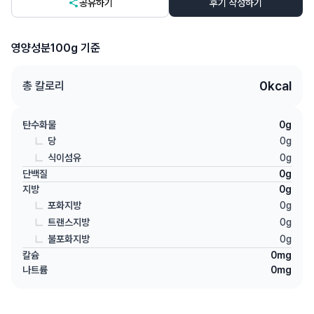
공유하기
후기 작성하기
영양성분
100g 기준
0
kcal
총 칼로리
탄수화물
0
g
당
0
g
식이섬유
0
g
단백질
0
g
지방
0
g
포화지방
0
g
트랜스지방
0
g
불포화지방
0
g
칼슘
0
mg
나트륨
0
mg