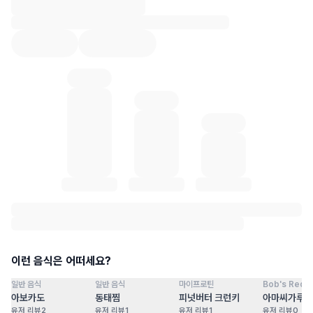
혈당 통계 로딩 중
이런 음식은 어떠세요?
일반 음식
일반 음식
마이프로틴
Bob's Red Mi
점
100
점
100
점
100
점
아보카도
동태찜
피넛버터 크런키
아마씨가루
유저 리뷰
2
유저 리뷰
1
유저 리뷰
1
유저 리뷰
0