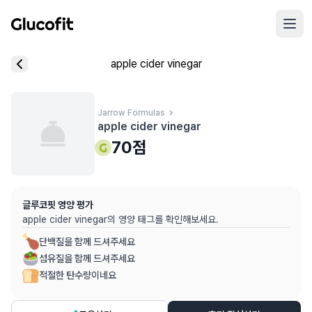
메인 콘텐츠로 건너뛰기
리뷰 작성 모달 로딩 중...
apple cider vinegar
핵심 요약
데이터 출처
음식 기본 정보
평균 혈당 반응:
70.0점
(5점 만점)
글루코핏 사용자 혈당 센서 데이터 (
최근 6개월
)
혈당 스파이크 수준:
Jarrow Formulas
중간
⚠️
apple cider vinegar
평균 혈당 반응은 식후 2시간 동안의 혈당 변화량을 기준으로 산출
추천 대상:
혈당 관리 관심자
70
점
개인차가 있을 수 있으며, 참고용 정보입니다
본 정보는 의학적 조언을 대체할 수 없으며, 건강 관련 결정 시 
글루코핏 영양 평가
의료 검토:
양혁용 (글루코핏 대표 의사, MD, 내분비내과 전문)
apple cider vinegar
의 영양 태그를 확인해보세요.
단백질을 함께 드셔주세요
섬유질을 함께 드셔주세요
적절한 탄수량이네요