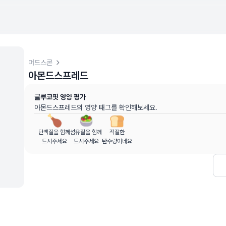
머드스콘
아몬드스프레드
터 (
최근 6개월
)
글루코핏 영양 평가
 동안의 혈당 변화량을 기준으로 산출
아몬드스프레드
의 영양 태그를 확인해보세요.
고용 정보입니다
단백질을 함께
섬유질을 함께
적절한
할 수 없으며, 건강 관련 결정 시 의료 전문가와 상담하시기 바랍
드셔주세요
드셔주세요
탄수량이네요
, MD, 내분비내과 전문)