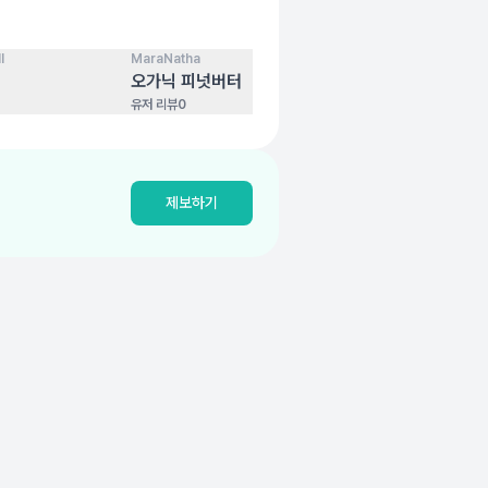
l
MaraNatha
코스트코
100
점
100
점
오가닉 피넛버터
원더풀 아몬드
유저 리뷰
0
유저 리뷰
0
제보하기