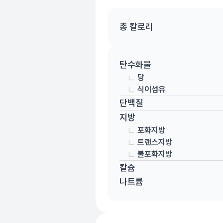
총 칼로리
탄수화물
당
식이섬유
단백질
지방
포화지방
트랜스지방
불포화지방
칼슘
나트륨