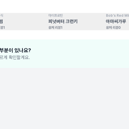
음식
마이프로틴
Bob's Red Mil
100
점
100
점
찜
피넛버터 크런키
아마씨가루
리뷰
1
유저 리뷰
1
유저 리뷰
0
 부분이 있나요?
르게 확인할게요.