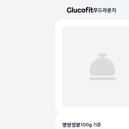
메인 콘텐츠로 건너뛰기
푸드라운지
음식 기본 정보
리뷰 작성 모달 로딩 중...
핵심 요약
데이터 출처
평균 혈당 반응:
70.0점
(5점 만점)
글루코핏 사용자 혈당 센서 데이
혈당 스파이크 수준:
중간
⚠️
평균 혈당 반응은 식후 2시간
추천 대상:
혈당 관리 관심자
개인차가 있을 수 있으며, 참
본 정보는 의학적 조언을 대체
의료 검토:
양혁용 (글루코핏 대표 의사
영양성분
100g 기준