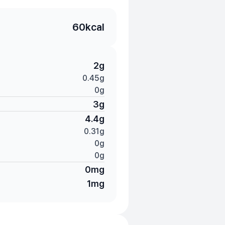
60
kcal
2
g
0.45
g
0
g
3
g
4.4
g
0.31
g
0
g
0
g
0
mg
1
mg