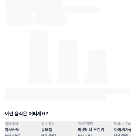
혈당 통계 로딩 중
이런 음식은 어떠세요?
일반 음식
일반 음식
마이프로틴
Bob's Red Mi
점
100
점
100
점
100
점
아보카도
동태찜
피넛버터 크런키
아마씨가루
유저 리뷰
2
유저 리뷰
1
유저 리뷰
1
유저 리뷰
0