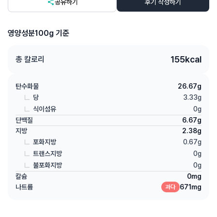
공유하기
후기 작성하기
영양성분
100g 기준
155
kcal
총 칼로리
탄수화물
26.67
g
당
3.33
g
식이섬유
0
g
단백질
6.67
g
지방
2.38
g
포화지방
0.67
g
트랜스지방
0
g
불포화지방
0
g
칼슘
0
mg
나트륨
671
mg
과다