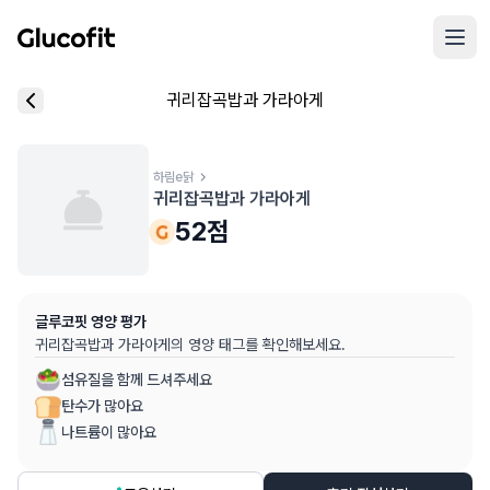
메인 콘텐츠로 건너뛰기
리뷰 작성 모달 로딩 중...
귀리잡곡밥과 가라아게
핵심 요약
데이터 출처
음식 기본 정보
평균 혈당 반응:
52.0점
(5점 만점)
글루코핏 사용자 혈당 센서 데이터 (
최근 6개월
)
혈당 스파이크 수준:
하림e닭
중간
⚠️
귀리잡곡밥과 가라아게
평균 혈당 반응은 식후 2시간 동안의 혈당 변화량을 기준으로 산출
추천 대상:
혈당 관리 관심자
52
점
개인차가 있을 수 있으며, 참고용 정보입니다
본 정보는 의학적 조언을 대체할 수 없으며, 건강 관련 결정 시 
글루코핏 영양 평가
의료 검토:
양혁용 (글루코핏 대표 의사, MD, 내분비내과 전문)
귀리잡곡밥과 가라아게
의 영양 태그를 확인해보세요.
섬유질을 함께 드셔주세요
탄수가 많아요
나트륨이 많아요