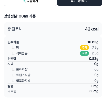
공유하기
후기 작성하기
영양성분
100ml 기준
42
kcal
총 칼로리
탄수화물
10.83
g
당
7.5
g
주의
식이섬유
2.5
g
적정
단백질
0.83
g
지방
0
g
포화지방
0
g
트랜스지방
0
g
불포화지방
0
g
칼슘
0
mg
나트륨
38
mg