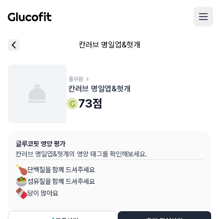
메인 콘텐츠로 건너뛰기
리뷰 작성 모달 로딩 중...
칸러브 명일엽&헛개
핵심 요약
데이터 출처
음식 기본 정보
평균 혈당 반응:
73.0점
(5점 만점)
글루코핏 사용자 혈당 센서 데이터 (
최근 6개월
)
혈당 스파이크 수준:
풀무원
중간
⚠️
칸러브 명일엽&헛개
평균 혈당 반응은 식후 2시간 동안의 혈당 변화량을 기준으로 산출
추천 대상:
혈당 관리 관심자
73
점
개인차가 있을 수 있으며, 참고용 정보입니다
본 정보는 의학적 조언을 대체할 수 없으며, 건강 관련 결정 시 
글루코핏 영양 평가
의료 검토:
양혁용 (글루코핏 대표 의사, MD, 내분비내과 전문)
칸러브 명일엽&헛개
의 영양 태그를 확인해보세요.
단백질을 함께 드셔주세요
섬유질을 함께 드셔주세요
당이 많아요