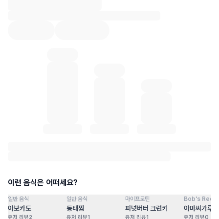
혈당 통계 로딩 중
이런 음식은 어떠세요?
일반 음식
일반 음식
마이프로틴
Bob's Red Mi
점
100
점
100
점
100
점
아보카도
동태찜
피넛버터 크런키
아마씨가루
유저 리뷰
2
유저 리뷰
1
유저 리뷰
1
유저 리뷰
0