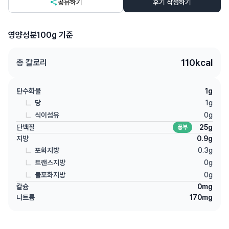
공유하기
후기 작성하기
영양성분
100g 기준
110
kcal
총 칼로리
탄수화물
1
g
당
1
g
식이섬유
0
g
단백질
25
g
풍부
지방
0.9
g
포화지방
0.3
g
트랜스지방
0
g
불포화지방
0
g
칼슘
0
mg
나트륨
170
mg