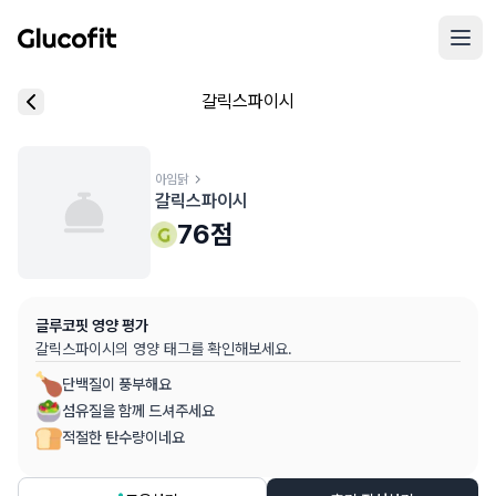
메인 콘텐츠로 건너뛰기
리뷰 작성 모달 로딩 중...
갈릭스파이시
핵심 요약
데이터 출처
음식 기본 정보
평균 혈당 반응:
76.0점
(5점 만점)
글루코핏 사용자 혈당 센서 데이터 (
최근 6개월
)
혈당 스파이크 수준:
아임닭
중간
⚠️
갈릭스파이시
평균 혈당 반응은 식후 2시간 동안의 혈당 변화량을 기준으로 산출
추천 대상:
혈당 관리 관심자
76
점
개인차가 있을 수 있으며, 참고용 정보입니다
본 정보는 의학적 조언을 대체할 수 없으며, 건강 관련 결정 시 
글루코핏 영양 평가
의료 검토:
양혁용 (글루코핏 대표 의사, MD, 내분비내과 전문)
갈릭스파이시
의 영양 태그를 확인해보세요.
단백질이 풍부해요
섬유질을 함께 드셔주세요
적절한 탄수량이네요