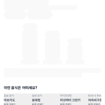
혈당 통계 로딩 중
이런 음식은 어떠세요?
일반 음식
일반 음식
마이프로틴
Bob's Red Mi
점
100
점
100
점
100
점
아보카도
동태찜
피넛버터 크런키
아마씨가루
유저 리뷰
2
유저 리뷰
1
유저 리뷰
1
유저 리뷰
0