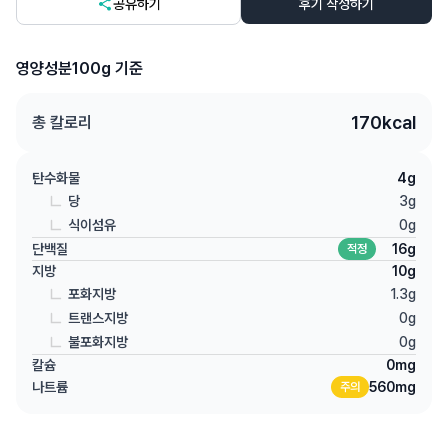
공유하기
후기 작성하기
영양성분
100g 기준
170
kcal
총 칼로리
탄수화물
4
g
당
3
g
식이섬유
0
g
단백질
16
g
적정
지방
10
g
포화지방
1.3
g
트랜스지방
0
g
불포화지방
0
g
칼슘
0
mg
나트륨
560
mg
주의