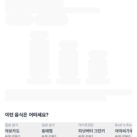
혈당 통계 로딩 중
이런 음식은 어떠세요?
일반 음식
일반 음식
마이프로틴
Bob's Red Mi
점
100
점
100
점
100
점
아보카도
동태찜
피넛버터 크런키
아마씨가루
유저 리뷰
2
유저 리뷰
1
유저 리뷰
1
유저 리뷰
0