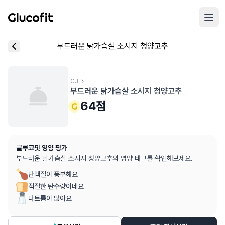
메인 콘텐츠로 건너뛰기
리뷰 작성 모달 로딩 중...
부드러운 닭가슴살 소시지 청양고추
핵심 요약
데이터 출처
음식 기본 정보
평균 혈당 반응:
64.0점
(5점 만점)
글루코핏 사용자 혈당 센서 데이터 (
최근 6개월
)
혈당 스파이크 수준:
CJ
중간
⚠️
부드러운 닭가슴살 소시지 청양고추
평균 혈당 반응은 식후 2시간 동안의 혈당 변화량을 기준으로 산출
추천 대상:
혈당 관리 관심자
64
점
개인차가 있을 수 있으며, 참고용 정보입니다
본 정보는 의학적 조언을 대체할 수 없으며, 건강 관련 결정 시 
글루코핏 영양 평가
의료 검토:
양혁용 (글루코핏 대표 의사, MD, 내분비내과 전문)
부드러운 닭가슴살 소시지 청양고추
의 영양 태그를 확인해보세요.
단백질이 풍부해요
적절한 탄수량이네요
나트륨이 많아요