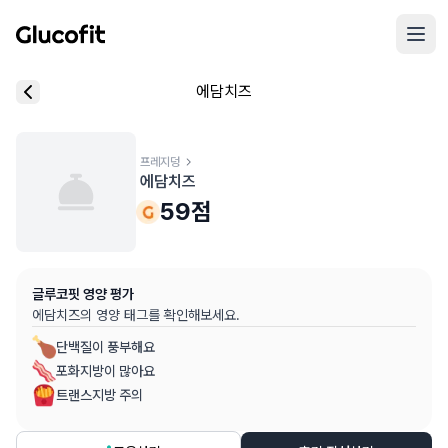
메인 콘텐츠로 건너뛰기
리뷰 작성 모달 로딩 중...
에담치즈
핵심 요약
데이터 출처
음식 기본 정보
평균 혈당 반응:
59.0점
(5점 만점)
글루코핏 사용자 혈당 센서 데이터 (
최근 6개월
)
혈당 스파이크 수준:
프레지덩
중간
⚠️
에담치즈
평균 혈당 반응은 식후 2시간 동안의 혈당 변화량을 기준으로 산출
추천 대상:
혈당 관리 관심자
59
점
개인차가 있을 수 있으며, 참고용 정보입니다
본 정보는 의학적 조언을 대체할 수 없으며, 건강 관련 결정 시 
글루코핏 영양 평가
의료 검토:
양혁용 (글루코핏 대표 의사, MD, 내분비내과 전문)
에담치즈
의 영양 태그를 확인해보세요.
단백질이 풍부해요
포화지방이 많아요
트랜스지방 주의