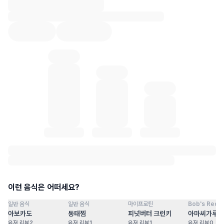
혈당 통계 로딩 중
이런 음식은 어떠세요?
일반 음식
일반 음식
마이프로틴
Bob's Red Mi
점
100
점
100
점
100
점
아보카도
동태찜
피넛버터 크런키
아마씨가루
유저 리뷰
2
유저 리뷰
1
유저 리뷰
1
유저 리뷰
0