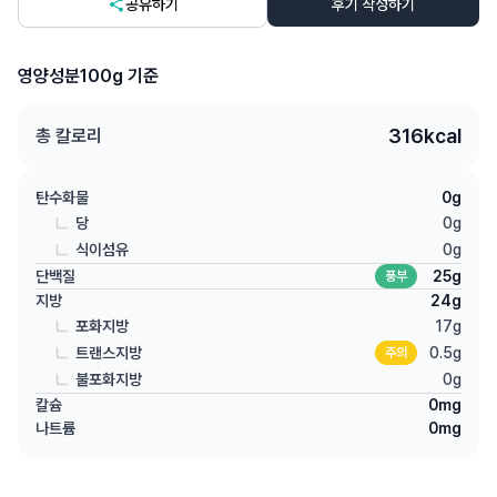
공유하기
후기 작성하기
영양성분
100g 기준
316
kcal
총 칼로리
탄수화물
0
g
당
0
g
식이섬유
0
g
단백질
25
g
풍부
지방
24
g
포화지방
17
g
트랜스지방
0.5
g
주의
불포화지방
0
g
칼슘
0
mg
나트륨
0
mg