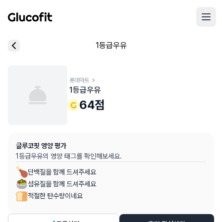
메인 콘텐츠로 건너뛰기
리뷰 작성 모달 로딩 중...
1등급우유
핵심 요약
데이터 출처
음식 기본 정보
평균 혈당 반응:
64.0점
(5점 만점)
글루코핏 사용자 혈당 센서 데이터 (
최근 6개월
)
혈당 스파이크 수준:
롯데마트
중간
⚠️
1등급우유
평균 혈당 반응은 식후 2시간 동안의 혈당 변화량을 기준으로 산출
추천 대상:
혈당 관리 관심자
64
점
개인차가 있을 수 있으며, 참고용 정보입니다
본 정보는 의학적 조언을 대체할 수 없으며, 건강 관련 결정 시 
글루코핏 영양 평가
의료 검토:
양혁용 (글루코핏 대표 의사, MD, 내분비내과 전문)
1등급우유
의 영양 태그를 확인해보세요.
단백질을 함께 드셔주세요
섬유질을 함께 드셔주세요
적절한 탄수량이네요