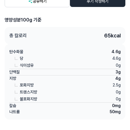
공유하기
후기 작성하기
영양성분
100g 기준
65
kcal
총 칼로리
탄수화물
4.6
g
당
4.6
g
식이섬유
0
g
단백질
3
g
지방
4
g
포화지방
2.5
g
트랜스지방
0
g
불포화지방
0
g
칼슘
0
mg
나트륨
50
mg