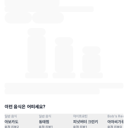
혈당 통계 로딩 중
이런 음식은 어떠세요?
일반 음식
일반 음식
마이프로틴
Bob's Red Mi
점
100
점
100
점
100
점
아보카도
동태찜
피넛버터 크런키
아마씨가루
유저 리뷰
2
유저 리뷰
1
유저 리뷰
1
유저 리뷰
0