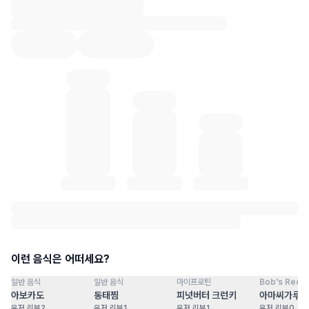
혈당 통계 로딩 중
이런 음식은 어떠세요?
일반 음식
일반 음식
마이프로틴
Bob's Red Mi
점
100
점
100
점
100
점
아보카도
동태찜
피넛버터 크런키
아마씨가루
유저 리뷰
2
유저 리뷰
1
유저 리뷰
1
유저 리뷰
0