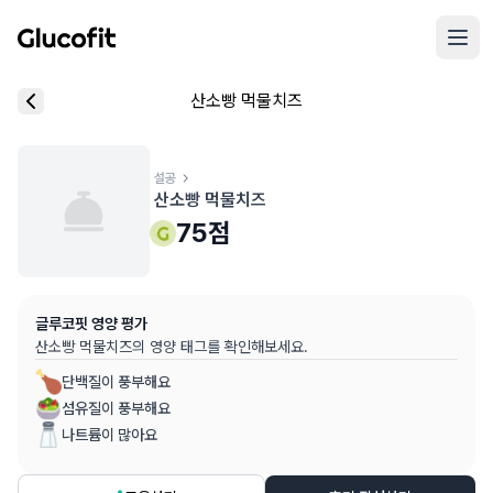
메인 콘텐츠로 건너뛰기
리뷰 작성 모달 로딩 중...
산소빵 먹물치즈
핵심 요약
데이터 출처
음식 기본 정보
평균 혈당 반응:
75.0점
(5점 만점)
글루코핏 사용자 혈당 센서 데이터 (
최근 6개월
)
혈당 스파이크 수준:
설공
중간
⚠️
산소빵 먹물치즈
평균 혈당 반응은 식후 2시간 동안의 혈당 변화량을 기준으로 산출
추천 대상:
혈당 관리 관심자
75
점
개인차가 있을 수 있으며, 참고용 정보입니다
본 정보는 의학적 조언을 대체할 수 없으며, 건강 관련 결정 시 
글루코핏 영양 평가
의료 검토:
양혁용 (글루코핏 대표 의사, MD, 내분비내과 전문)
산소빵 먹물치즈
의 영양 태그를 확인해보세요.
단백질이 풍부해요
섬유질이 풍부해요
나트륨이 많아요