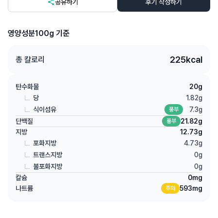
공유하기
후기 작성하기
영양성분
100g 기준
225
kcal
총 칼로리
탄수화물
20
g
당
1.82
g
식이섬유
7.3
g
풍부
단백질
21.82
g
풍부
지방
12.73
g
포화지방
4.73
g
트랜스지방
0
g
불포화지방
0
g
칼슘
0
mg
나트륨
593
mg
주의