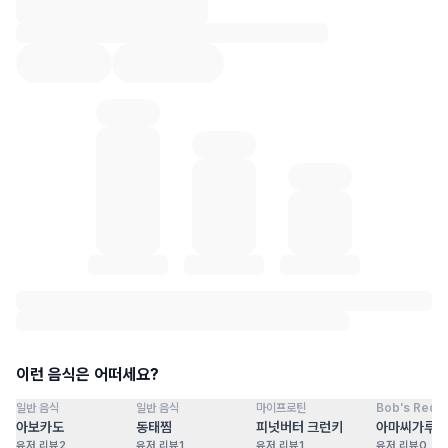
혈당 통계 로딩 중
이런 음식은 어떠세요?
일반 음식
일반 음식
마이프로틴
Bob's Red Mi
점
100
점
100
점
100
점
아보카도
동태찜
피넛버터 크런키
아마씨가루
유저 리뷰
2
유저 리뷰
1
유저 리뷰
1
유저 리뷰
0