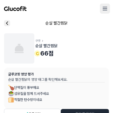
메인 콘텐츠로 건너뛰기
리뷰 작성 모달 로딩 중...
순살 빨간찜닭
핵심 요약
데이터 출처
음식 기본 정보
평균 혈당 반응:
66.0점
(5점 만점)
글루코핏 사용자 혈당 센서 데이터 (
최근 6개월
)
혈당 스파이크 수준:
쿠캣
중간
⚠️
순살 빨간찜닭
평균 혈당 반응은 식후 2시간 동안의 혈당 변화량을 기준으로 산출
추천 대상:
혈당 관리 관심자
66
점
개인차가 있을 수 있으며, 참고용 정보입니다
본 정보는 의학적 조언을 대체할 수 없으며, 건강 관련 결정 시 
글루코핏 영양 평가
의료 검토:
양혁용 (글루코핏 대표 의사, MD, 내분비내과 전문)
순살 빨간찜닭
의 영양 태그를 확인해보세요.
단백질이 풍부해요
섬유질을 함께 드셔주세요
적절한 탄수량이네요