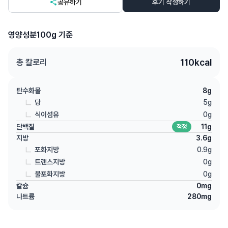
공유하기
후기 작성하기
영양성분
100g 기준
110
kcal
총 칼로리
탄수화물
8
g
당
5
g
식이섬유
0
g
단백질
11
g
적정
지방
3.6
g
포화지방
0.9
g
트랜스지방
0
g
불포화지방
0
g
칼슘
0
mg
나트륨
280
mg