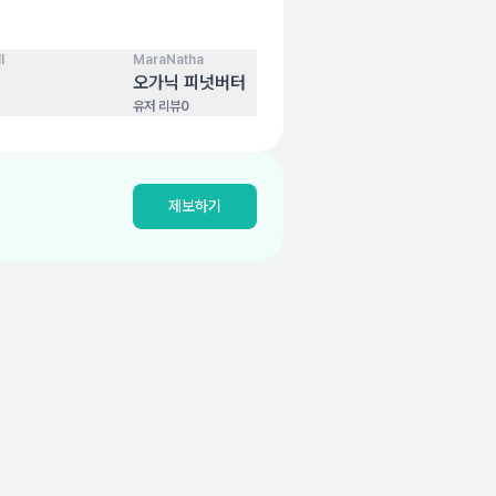
l
MaraNatha
코스트코
100
점
100
점
오가닉 피넛버터
원더풀 아몬드
유저 리뷰
0
유저 리뷰
0
제보하기