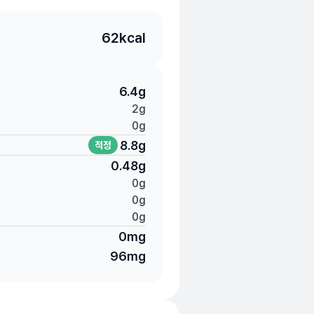
62
kcal
6.4
g
2
g
0
g
8.8
g
적정
0.48
g
0
g
0
g
0
g
0
mg
96
mg