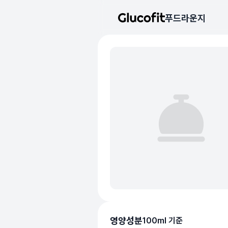
메인 콘텐츠로 건너뛰기
푸드라운지
음식 기본 정보
리뷰 작성 모달 로딩 중...
핵심 요약
데이터 출처
평균 혈당 반응:
69.0점
(5점 만점)
글루코핏 사용자 혈당 센서 데이
혈당 스파이크 수준:
중간
⚠️
평균 혈당 반응은 식후 2시간
추천 대상:
혈당 관리 관심자
개인차가 있을 수 있으며, 참
본 정보는 의학적 조언을 대체
의료 검토:
양혁용 (글루코핏 대표 의사
영양성분
100ml 기준