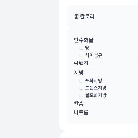
총 칼로리
탄수화물
당
식이섬유
단백질
지방
포화지방
트랜스지방
불포화지방
칼슘
나트륨