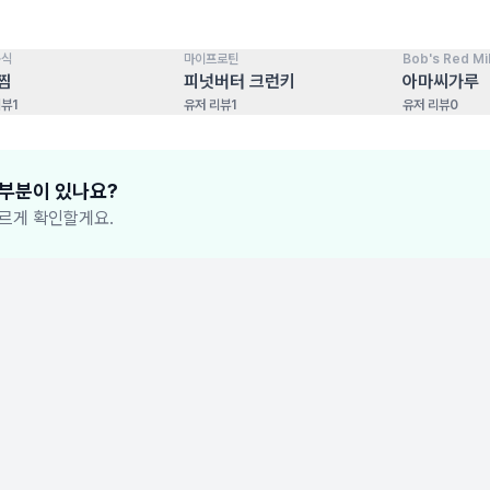
음식
마이프로틴
Bob's Red Mil
100
점
100
점
찜
피넛버터 크런키
아마씨가루
리뷰
1
유저 리뷰
1
유저 리뷰
0
 부분이 있나요?
르게 확인할게요.