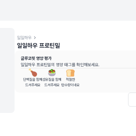
일일하우
일일하우 프로틴밀
터 (
최근 6개월
)
글루코핏 영양 평가
 동안의 혈당 변화량을 기준으로 산출
일일하우 프로틴밀
의 영양 태그를 확인해보세요.
고용 정보입니다
단백질을 함께
섬유질을 함께
적절한
할 수 없으며, 건강 관련 결정 시 의료 전문가와 상담하시기 바랍
드셔주세요
드셔주세요
탄수량이네요
, MD, 내분비내과 전문)