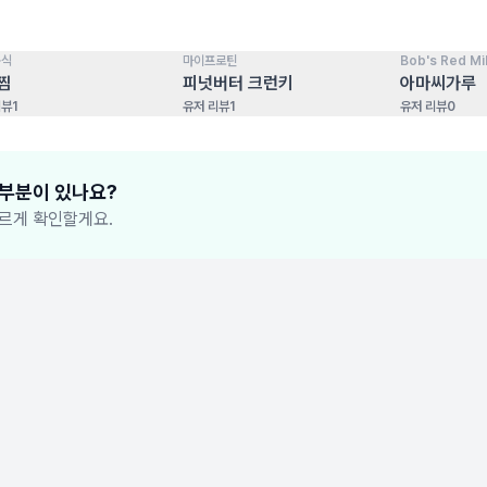
음식
마이프로틴
Bob's Red Mil
100
점
100
점
찜
피넛버터 크런키
아마씨가루
리뷰
1
유저 리뷰
1
유저 리뷰
0
 부분이 있나요?
르게 확인할게요.