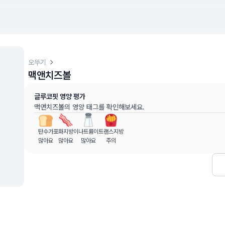
오뚜기
맥앤치즈볼
터 (
최근 6개월
)
글루코핏 영양 평가
 동안의 혈당 변화량을 기준으로 산출
맥앤치즈볼
의 영양 태그를 확인해보세요.
고용 정보입니다
탄수가
포화지방이
나트륨이
트랜스지방
할 수 없으며, 건강 관련 결정 시 의료 전문가와 상담하시기 바랍
많아요
많아요
많아요
주의
, MD, 내분비내과 전문)