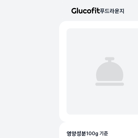
메인 콘텐츠로 건너뛰기
푸드라운지
음식 기본 정보
리뷰 작성 모달 로딩 중...
핵심 요약
데이터 출처
평균 혈당 반응:
44.0점
(5점 만점)
글루코핏 사용자 혈당 센서 데이
혈당 스파이크 수준:
중간
⚠️
평균 혈당 반응은 식후 2시간
추천 대상:
혈당 관리 관심자
개인차가 있을 수 있으며, 참
본 정보는 의학적 조언을 대체
의료 검토:
양혁용 (글루코핏 대표 의사
영양성분
100g 기준