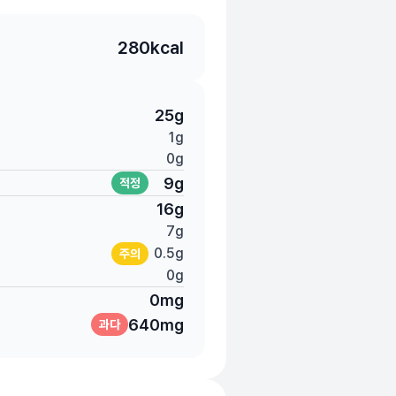
280
kcal
25
g
1
g
0
g
9
g
적정
16
g
7
g
0.5
g
주의
0
g
0
mg
640
mg
과다