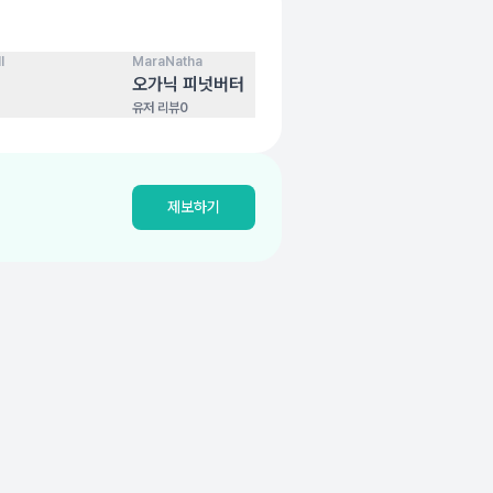
l
MaraNatha
코스트코
100
점
100
점
오가닉 피넛버터
원더풀 아몬드
유저 리뷰
0
유저 리뷰
0
제보하기