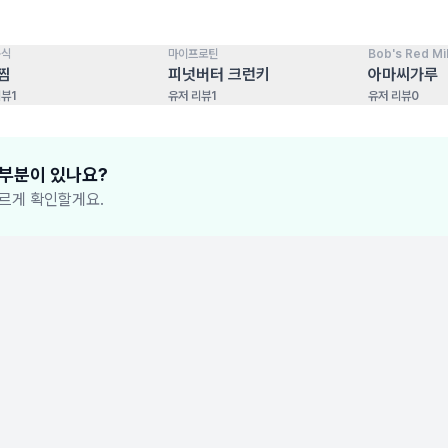
음식
마이프로틴
Bob's Red Mil
100
점
100
점
찜
피넛버터 크런키
아마씨가루
리뷰
1
유저 리뷰
1
유저 리뷰
0
 부분이 있나요?
르게 확인할게요.