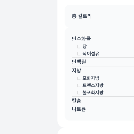
총 칼로리
탄수화물
당
식이섬유
단백질
지방
포화지방
트랜스지방
불포화지방
칼슘
나트륨