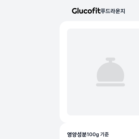
메인 콘텐츠로 건너뛰기
푸드라운지
음식 기본 정보
리뷰 작성 모달 로딩 중...
핵심 요약
데이터 출처
평균 혈당 반응:
57.0점
(5점 만점)
글루코핏 사용자 혈당 센서 데이
혈당 스파이크 수준:
중간
⚠️
평균 혈당 반응은 식후 2시간
추천 대상:
혈당 관리 관심자
개인차가 있을 수 있으며, 참
본 정보는 의학적 조언을 대체
의료 검토:
양혁용 (글루코핏 대표 의사
영양성분
100g 기준