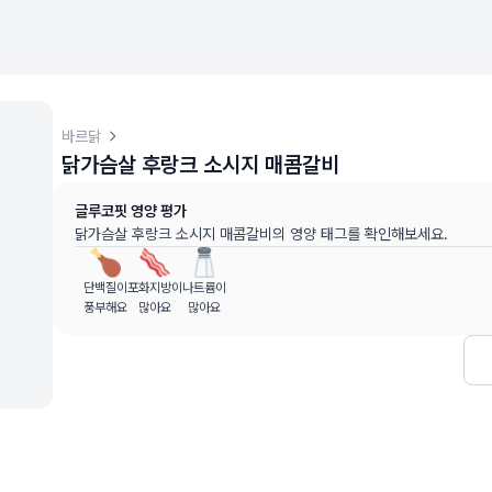
바르닭
닭가슴살 후랑크 소시지 매콤갈비
터 (
최근 6개월
)
글루코핏 영양 평가
 동안의 혈당 변화량을 기준으로 산출
닭가슴살 후랑크 소시지 매콤갈비
의 영양 태그를 확인해보세요.
고용 정보입니다
단백질이
포화지방이
나트륨이
할 수 없으며, 건강 관련 결정 시 의료 전문가와 상담하시기 바랍
풍부해요
많아요
많아요
, MD, 내분비내과 전문)