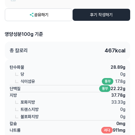
공유하기
후기 작성하기
영양성분
100g 기준
467
kcal
총 칼로리
탄수화물
28.89
g
당
0
g
식이섬유
17.8
g
풍부
단백질
22.22
g
풍부
지방
37.78
g
포화지방
33.33
g
트랜스지방
0
g
불포화지방
0
g
칼슘
0
mg
나트륨
911
mg
과다