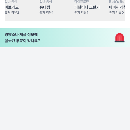
일반 음식
일반 음식
마이프로틴
Bob's Red Mi
점
100
점
100
점
100
점
아보카도
동태찜
피넛버터 크런키
아마씨가루
유저 리뷰
2
유저 리뷰
1
유저 리뷰
1
유저 리뷰
0
영양소나 제품 정보에
잘못된 부분이 있나요?