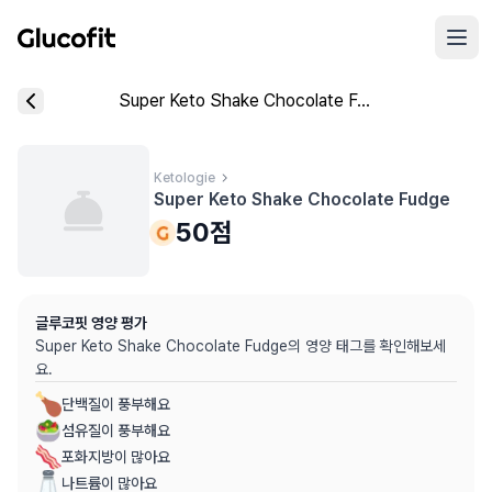
메인 콘텐츠로 건너뛰기
리뷰 작성 모달 로딩 중...
Super Keto Shake Chocolate Fudge
핵심 요약
데이터 출처
음식 기본 정보
평균 혈당 반응:
50.0점
(5점 만점)
글루코핏 사용자 혈당 센서 데이터 (
최근 6개월
)
혈당 스파이크 수준:
Ketologie
중간
⚠️
Super Keto Shake Chocolate Fudge
평균 혈당 반응은 식후 2시간 동안의 혈당 변화량을 기준으로 산출
추천 대상:
혈당 관리 관심자
50
점
개인차가 있을 수 있으며, 참고용 정보입니다
본 정보는 의학적 조언을 대체할 수 없으며, 건강 관련 결정 시 
글루코핏 영양 평가
의료 검토:
양혁용 (글루코핏 대표 의사, MD, 내분비내과 전문)
Super Keto Shake Chocolate Fudge
의 영양 태그를 확인해보세
요.
단백질이 풍부해요
섬유질이 풍부해요
포화지방이 많아요
나트륨이 많아요