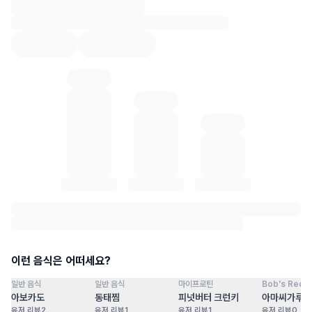
혈당 통계 로딩 중
이런 음식은 어떠세요?
일반 음식
일반 음식
마이프로틴
Bob's Red Mi
점
100
점
100
점
100
점
아보카도
동태찜
피넛버터 크런키
아마씨가루
유저 리뷰
2
유저 리뷰
1
유저 리뷰
1
유저 리뷰
0