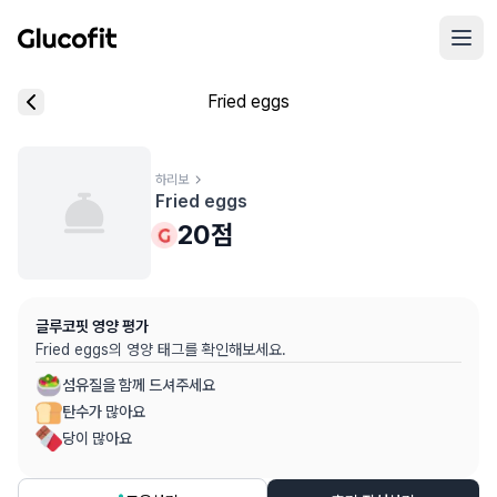
메인 콘텐츠로 건너뛰기
리뷰 작성 모달 로딩 중...
Fried eggs
핵심 요약
데이터 출처
음식 기본 정보
평균 혈당 반응:
20.0점
(5점 만점)
글루코핏 사용자 혈당 센서 데이터 (
최근 6개월
)
혈당 스파이크 수준:
하리보
중간
⚠️
Fried eggs
평균 혈당 반응은 식후 2시간 동안의 혈당 변화량을 기준으로 산출
추천 대상:
혈당 관리 관심자
20
점
개인차가 있을 수 있으며, 참고용 정보입니다
본 정보는 의학적 조언을 대체할 수 없으며, 건강 관련 결정 시 
글루코핏 영양 평가
의료 검토:
양혁용 (글루코핏 대표 의사, MD, 내분비내과 전문)
Fried eggs
의 영양 태그를 확인해보세요.
섬유질을 함께 드셔주세요
탄수가 많아요
당이 많아요