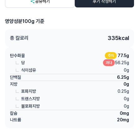
공유하기
후기 작성하기
영양성분
100g 기준
335
kcal
총 칼로리
탄수화물
77.5
g
주의
당
56.25
g
과다
식이섬유
0
g
단백질
6.25
g
지방
0
g
포화지방
0.25
g
트랜스지방
0
g
불포화지방
0
g
칼슘
0
mg
나트륨
20
mg