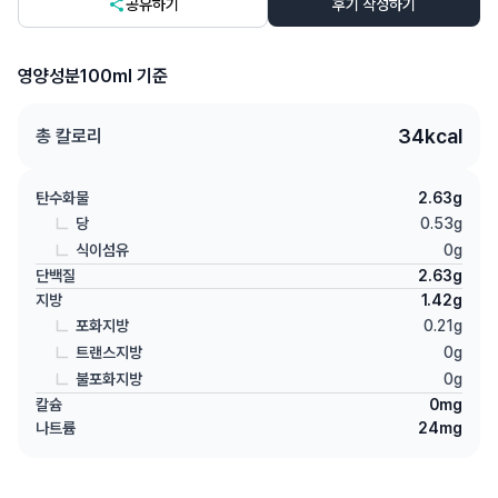
공유하기
후기 작성하기
영양성분
100ml 기준
34
kcal
총 칼로리
탄수화물
2.63
g
당
0.53
g
식이섬유
0
g
단백질
2.63
g
지방
1.42
g
포화지방
0.21
g
트랜스지방
0
g
불포화지방
0
g
칼슘
0
mg
나트륨
24
mg