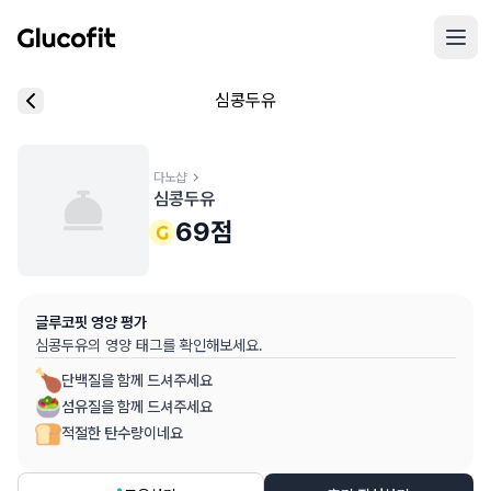
메인 콘텐츠로 건너뛰기
리뷰 작성 모달 로딩 중...
심콩두유
핵심 요약
데이터 출처
음식 기본 정보
평균 혈당 반응:
69.0점
(5점 만점)
글루코핏 사용자 혈당 센서 데이터 (
최근 6개월
)
혈당 스파이크 수준:
다노샵
중간
⚠️
심콩두유
평균 혈당 반응은 식후 2시간 동안의 혈당 변화량을 기준으로 산출
추천 대상:
혈당 관리 관심자
69
점
개인차가 있을 수 있으며, 참고용 정보입니다
본 정보는 의학적 조언을 대체할 수 없으며, 건강 관련 결정 시 
글루코핏 영양 평가
의료 검토:
양혁용 (글루코핏 대표 의사, MD, 내분비내과 전문)
심콩두유
의 영양 태그를 확인해보세요.
단백질을 함께 드셔주세요
섬유질을 함께 드셔주세요
적절한 탄수량이네요