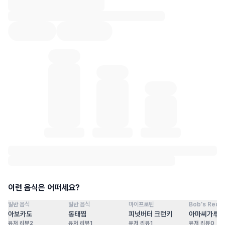
혈당 통계 로딩 중
이런 음식은 어떠세요?
일반 음식
일반 음식
마이프로틴
Bob's Red Mi
점
100
점
100
점
100
점
아보카도
동태찜
피넛버터 크런키
아마씨가루
유저 리뷰
2
유저 리뷰
1
유저 리뷰
1
유저 리뷰
0