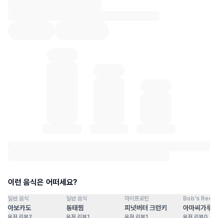
혈당 통계 로딩 중
이런 음식은 어떠세요?
일반 음식
일반 음식
마이프로틴
Bob's Red Mi
점
100
점
100
점
100
점
아보카도
동태찜
피넛버터 크런키
아마씨가루
유저 리뷰
2
유저 리뷰
1
유저 리뷰
1
유저 리뷰
0