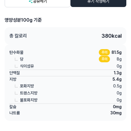
공유하기
후기 작성하기
영양성분
100g 기준
380
kcal
총 칼로리
탄수화물
81.5
g
주의
당
8
g
주의
식이섬유
0
g
단백질
1.3
g
지방
5.4
g
포화지방
0.5
g
트랜스지방
0
g
불포화지방
0
g
칼슘
0
mg
나트륨
30
mg