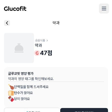
메인 콘텐츠로 건너뛰기
리뷰 작성 모달 로딩 중...
약과
핵심 요약
데이터 출처
음식 기본 정보
평균 혈당 반응:
47.0점
(5점 만점)
글루코핏 사용자 혈당 센서 데이터 (
최근 6개월
)
혈당 스파이크 수준:
송원식품
중간
⚠️
약과
평균 혈당 반응은 식후 2시간 동안의 혈당 변화량을 기준으로 산출
추천 대상:
혈당 관리 관심자
47
점
개인차가 있을 수 있으며, 참고용 정보입니다
본 정보는 의학적 조언을 대체할 수 없으며, 건강 관련 결정 시 
글루코핏 영양 평가
의료 검토:
양혁용 (글루코핏 대표 의사, MD, 내분비내과 전문)
약과
의 영양 태그를 확인해보세요.
단백질을 함께 드셔주세요
탄수가 많아요
당이 많아요