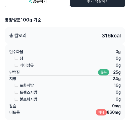
공유하기
후기 작성하기
영양성분
100g 기준
316
kcal
총 칼로리
탄수화물
0
g
당
0
g
식이섬유
0
g
단백질
25
g
풍부
지방
24
g
포화지방
16
g
트랜스지방
0
g
불포화지방
0
g
칼슘
0
mg
나트륨
860
mg
과다