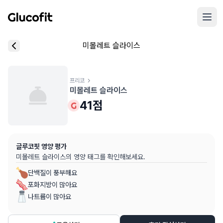
메인 콘텐츠로 건너뛰기
리뷰 작성 모달 로딩 중...
미몰레트 슬라이스
핵심 요약
데이터 출처
음식 기본 정보
평균 혈당 반응:
41.0점
(5점 만점)
글루코핏 사용자 혈당 센서 데이터 (
최근 6개월
)
혈당 스파이크 수준:
프리코
중간
⚠️
미몰레트 슬라이스
평균 혈당 반응은 식후 2시간 동안의 혈당 변화량을 기준으로 산출
추천 대상:
혈당 관리 관심자
41
점
개인차가 있을 수 있으며, 참고용 정보입니다
본 정보는 의학적 조언을 대체할 수 없으며, 건강 관련 결정 시 
글루코핏 영양 평가
의료 검토:
양혁용 (글루코핏 대표 의사, MD, 내분비내과 전문)
미몰레트 슬라이스
의 영양 태그를 확인해보세요.
단백질이 풍부해요
포화지방이 많아요
나트륨이 많아요