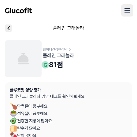
메인 콘텐츠로 건너뛰기
리뷰 작성 모달 로딩 중...
플레인 그래놀라
핵심 요약
데이터 출처
음식 기본 정보
평균 혈당 반응:
81.0점
(5점 만점)
글루코핏 사용자 혈당 센서 데이터 (
최근 6개월
)
혈당 스파이크 수준:
환이네건강한식탁
중간
⚠️
플레인 그래놀라
평균 혈당 반응은 식후 2시간 동안의 혈당 변화량을 기준으로 산출
추천 대상:
혈당 관리 관심자
81
점
개인차가 있을 수 있으며, 참고용 정보입니다
본 정보는 의학적 조언을 대체할 수 없으며, 건강 관련 결정 시 
글루코핏 영양 평가
의료 검토:
양혁용 (글루코핏 대표 의사, MD, 내분비내과 전문)
플레인 그래놀라
의 영양 태그를 확인해보세요.
단백질이 풍부해요
섬유질이 풍부해요
건강한 지방이 많아요
탄수가 많아요
당이 많아요