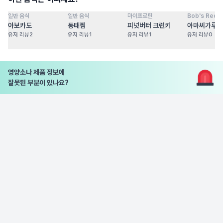
일반 음식
일반 음식
마이프로틴
Bob's Red Mi
점
100
점
100
점
100
점
아보카도
동태찜
피넛버터 크런키
아마씨가루
유저 리뷰
2
유저 리뷰
1
유저 리뷰
1
유저 리뷰
0
영양소나 제품 정보에
잘못된 부분이 있나요?