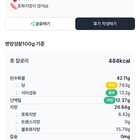
포화지방이 많아요
공유하기
후기 작성하기
영양성분
100g 기준
484
kcal
총 칼로리
탄수화물
42.11
g
당
7.63
g
주의
식이섬유
13.2
g
풍부
단백질
12.37
g
적정
지방
26.84
g
포화지방
8.42
g
트랜스지방
0
g
불포화지방
15.79
g
칼슘
0
mg