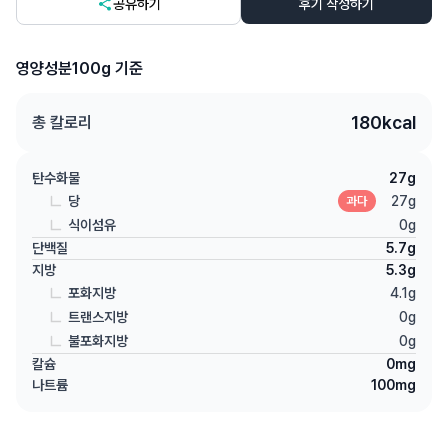
공유하기
후기 작성하기
영양성분
100g 기준
180
kcal
총 칼로리
탄수화물
27
g
당
27
g
과다
식이섬유
0
g
단백질
5.7
g
지방
5.3
g
포화지방
4.1
g
트랜스지방
0
g
불포화지방
0
g
칼슘
0
mg
나트륨
100
mg