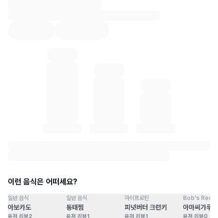
혈당 통계 로딩 중
이런 음식은 어떠세요?
일반 음식
일반 음식
마이프로틴
Bob's Red Mi
점
100
점
100
점
100
점
아보카도
동태찜
피넛버터 크런키
아마씨가루
유저 리뷰
2
유저 리뷰
1
유저 리뷰
1
유저 리뷰
0