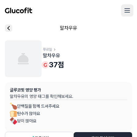
메인 콘텐츠로 건너뛰기
리뷰 작성 모달 로딩 중...
말차우유
핵심 요약
데이터 출처
음식 기본 정보
평균 혈당 반응:
37.0점
(5점 만점)
글루코핏 사용자 혈당 센서 데이터 (
최근 6개월
)
혈당 스파이크 수준:
푸르밀
중간
⚠️
말차우유
평균 혈당 반응은 식후 2시간 동안의 혈당 변화량을 기준으로 산출
추천 대상:
혈당 관리 관심자
37
점
개인차가 있을 수 있으며, 참고용 정보입니다
본 정보는 의학적 조언을 대체할 수 없으며, 건강 관련 결정 시 
글루코핏 영양 평가
의료 검토:
양혁용 (글루코핏 대표 의사, MD, 내분비내과 전문)
말차우유
의 영양 태그를 확인해보세요.
단백질을 함께 드셔주세요
탄수가 많아요
당이 많아요