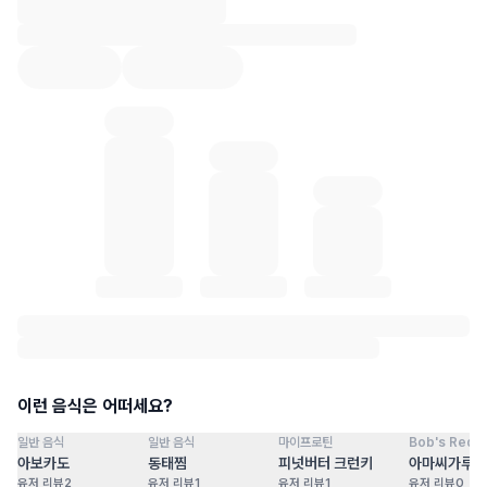
혈당 통계 로딩 중
이런 음식은 어떠세요?
일반 음식
일반 음식
마이프로틴
Bob's Red Mi
점
100
점
100
점
100
점
아보카도
동태찜
피넛버터 크런키
아마씨가루
유저 리뷰
2
유저 리뷰
1
유저 리뷰
1
유저 리뷰
0