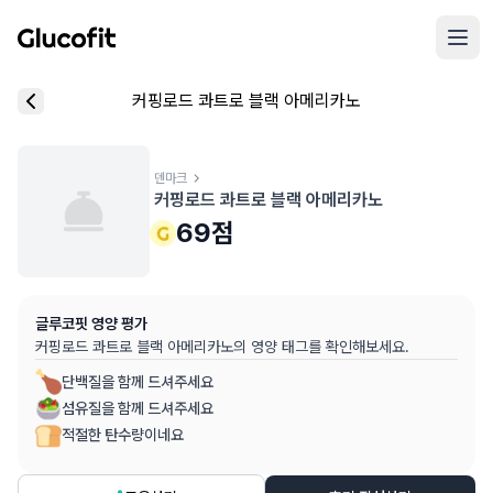
메인 콘텐츠로 건너뛰기
리뷰 작성 모달 로딩 중...
커핑로드 콰트로 블랙 아메리카노
핵심 요약
데이터 출처
음식 기본 정보
평균 혈당 반응:
69.0점
(5점 만점)
글루코핏 사용자 혈당 센서 데이터 (
최근 6개월
)
혈당 스파이크 수준:
덴마크
중간
⚠️
커핑로드 콰트로 블랙 아메리카노
평균 혈당 반응은 식후 2시간 동안의 혈당 변화량을 기준으로 산출
추천 대상:
혈당 관리 관심자
69
점
개인차가 있을 수 있으며, 참고용 정보입니다
본 정보는 의학적 조언을 대체할 수 없으며, 건강 관련 결정 시 
글루코핏 영양 평가
의료 검토:
양혁용 (글루코핏 대표 의사, MD, 내분비내과 전문)
커핑로드 콰트로 블랙 아메리카노
의 영양 태그를 확인해보세요.
단백질을 함께 드셔주세요
섬유질을 함께 드셔주세요
적절한 탄수량이네요