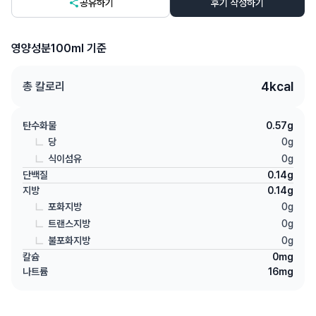
공유하기
후기 작성하기
영양성분
100ml 기준
4
kcal
총 칼로리
탄수화물
0.57
g
당
0
g
식이섬유
0
g
단백질
0.14
g
지방
0.14
g
포화지방
0
g
트랜스지방
0
g
불포화지방
0
g
칼슘
0
mg
나트륨
16
mg