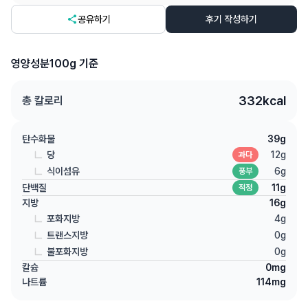
공유하기
후기 작성하기
영양성분
100g 기준
332
kcal
총 칼로리
탄수화물
39
g
당
12
g
과다
식이섬유
6
g
풍부
단백질
11
g
적정
지방
16
g
포화지방
4
g
트랜스지방
0
g
불포화지방
0
g
칼슘
0
mg
나트륨
114
mg