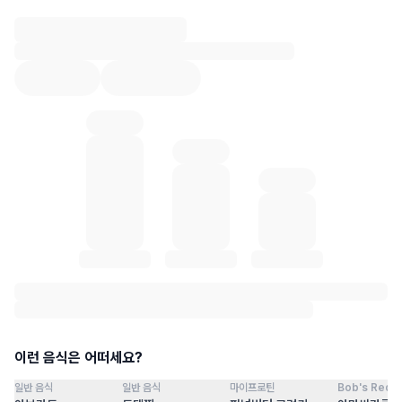
혈당 통계 로딩 중
이런 음식은 어떠세요?
일반 음식
일반 음식
마이프로틴
Bob's Red Mi
점
100
점
100
점
100
점