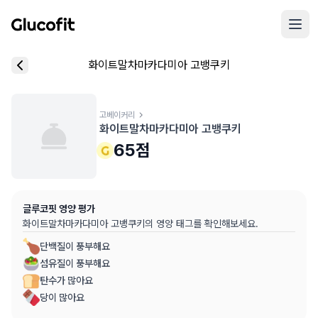
메인 콘텐츠로 건너뛰기
리뷰 작성 모달 로딩 중...
화이트말차마카다미아 고뱅쿠키
핵심 요약
데이터 출처
음식 기본 정보
평균 혈당 반응:
65.0점
(5점 만점)
글루코핏 사용자 혈당 센서 데이터 (
최근 6개월
)
혈당 스파이크 수준:
고베이커리
중간
⚠️
화이트말차마카다미아 고뱅쿠키
평균 혈당 반응은 식후 2시간 동안의 혈당 변화량을 기준으로 산출
추천 대상:
혈당 관리 관심자
65
점
개인차가 있을 수 있으며, 참고용 정보입니다
본 정보는 의학적 조언을 대체할 수 없으며, 건강 관련 결정 시 
글루코핏 영양 평가
의료 검토:
양혁용 (글루코핏 대표 의사, MD, 내분비내과 전문)
화이트말차마카다미아 고뱅쿠키
의 영양 태그를 확인해보세요.
단백질이 풍부해요
섬유질이 풍부해요
탄수가 많아요
당이 많아요