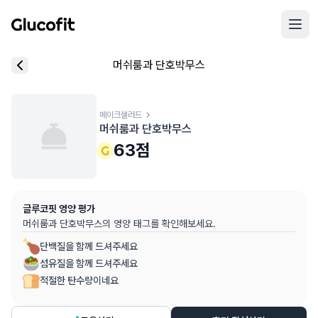
메인 콘텐츠로 건너뛰기
리뷰 작성 모달 로딩 중...
머쉬룸과 단호박무스
핵심 요약
데이터 출처
음식 기본 정보
평균 혈당 반응:
63.0점
(5점 만점)
글루코핏 사용자 혈당 센서 데이터 (
최근 6개월
)
혈당 스파이크 수준:
메이크샐러드
중간
⚠️
머쉬룸과 단호박무스
평균 혈당 반응은 식후 2시간 동안의 혈당 변화량을 기준으로 산출
추천 대상:
혈당 관리 관심자
63
점
개인차가 있을 수 있으며, 참고용 정보입니다
본 정보는 의학적 조언을 대체할 수 없으며, 건강 관련 결정 시 
글루코핏 영양 평가
의료 검토:
양혁용 (글루코핏 대표 의사, MD, 내분비내과 전문)
머쉬룸과 단호박무스
의 영양 태그를 확인해보세요.
단백질을 함께 드셔주세요
섬유질을 함께 드셔주세요
적절한 탄수량이네요