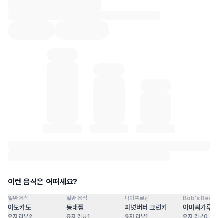
혈당 통계 로딩 중
이런 음식은 어떠세요?
일반 음식
일반 음식
마이프로틴
Bob's Red Mi
점
100
점
100
점
100
점
아보카도
동태찜
피넛버터 크런키
아마씨가루
유저 리뷰
2
유저 리뷰
1
유저 리뷰
1
유저 리뷰
0