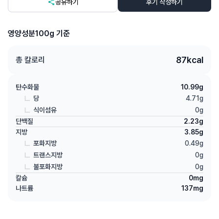
공유하기
후기 작성하기
영양성분
100g 기준
87
kcal
총 칼로리
탄수화물
10.99
g
당
4.71
g
식이섬유
0
g
단백질
2.23
g
지방
3.85
g
포화지방
0.49
g
트랜스지방
0
g
불포화지방
0
g
칼슘
0
mg
나트륨
137
mg