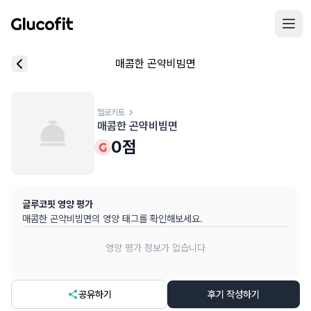
메인 콘텐츠로 건너뛰기
리뷰 작성 모달 로딩 중...
매콤한 곤약비빔면
핵심 요약
데이터 출처
음식 기본 정보
평균 혈당 반응:
평가 대기 중
(5점 만점)
글루코핏 사용자 혈당 센서 데이터 (
최근 6개월
)
혈당 스파이크 수준:
헬로키토
중간
⚠️
매콤한 곤약비빔면
평균 혈당 반응은 식후 2시간 동안의 혈당 변화량을 기준으로 산출
추천 대상:
혈당 관리 관심자
0
점
개인차가 있을 수 있으며, 참고용 정보입니다
본 정보는 의학적 조언을 대체할 수 없으며, 건강 관련 결정 시 
글루코핏 영양 평가
의료 검토:
양혁용 (글루코핏 대표 의사, MD, 내분비내과 전문)
매콤한 곤약비빔면
의 영양 태그를 확인해보세요.
영양 평가 정보가 없습니다
공유하기
후기 작성하기