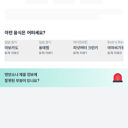
이런 음식은 어떠세요?
일반 음식
일반 음식
마이프로틴
Bob's Red Mi
점
100
점
100
점
100
점
아보카도
동태찜
피넛버터 크런키
아마씨가루
유저 리뷰
2
유저 리뷰
1
유저 리뷰
1
유저 리뷰
0
영양소나 제품 정보에
잘못된 부분이 있나요?