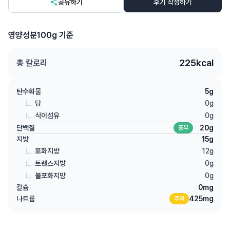
공유하기
후기 작성하기
영양성분
100g 기준
225
kcal
총 칼로리
탄수화물
5
g
당
0
g
식이섬유
0
g
단백질
20
g
풍부
지방
15
g
포화지방
12
g
트랜스지방
0
g
불포화지방
0
g
칼슘
0
mg
나트륨
425
mg
주의