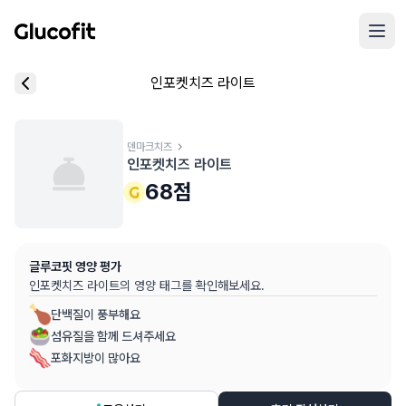
메인 콘텐츠로 건너뛰기
리뷰 작성 모달 로딩 중...
인포켓치즈 라이트
핵심 요약
데이터 출처
음식 기본 정보
평균 혈당 반응:
68.0점
(5점 만점)
글루코핏 사용자 혈당 센서 데이터 (
최근 6개월
)
혈당 스파이크 수준:
덴마크치즈
중간
⚠️
인포켓치즈 라이트
평균 혈당 반응은 식후 2시간 동안의 혈당 변화량을 기준으로 산출
추천 대상:
혈당 관리 관심자
68
점
개인차가 있을 수 있으며, 참고용 정보입니다
본 정보는 의학적 조언을 대체할 수 없으며, 건강 관련 결정 시 
글루코핏 영양 평가
의료 검토:
양혁용 (글루코핏 대표 의사, MD, 내분비내과 전문)
인포켓치즈 라이트
의 영양 태그를 확인해보세요.
단백질이 풍부해요
섬유질을 함께 드셔주세요
포화지방이 많아요