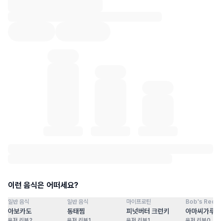
혈당 통계 로딩 중
이런 음식은 어떠세요?
일반 음식
일반 음식
마이프로틴
Bob's Red Mi
점
100
점
100
점
100
점
아보카도
동태찜
피넛버터 크런키
아마씨가루
유저 리뷰
2
유저 리뷰
1
유저 리뷰
1
유저 리뷰
0