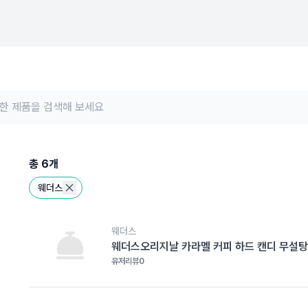
총
6
개
웨더스
웨더스
웨더스오리지날 카라멜 커피 하드 캔디 무설탕
유저리뷰
0