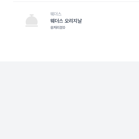
웨더스
웨더스 오리지날
유저리뷰
0