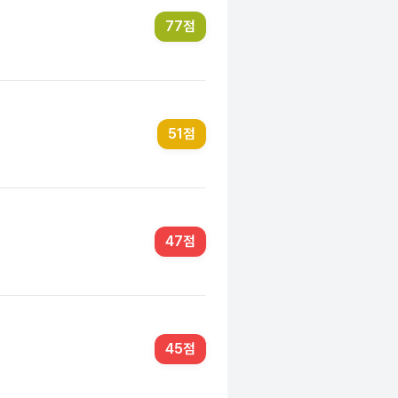
77
점
51
점
47
점
45
점