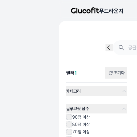
메인 콘텐츠로 건너뛰기
푸드라운지
음식 검색 - 음식 후기
총 6개의 음식을 찾았습니다
필터
1
초기화
카테고리
글루코핏 점수
90점 이상
80점 이상
70점 이상