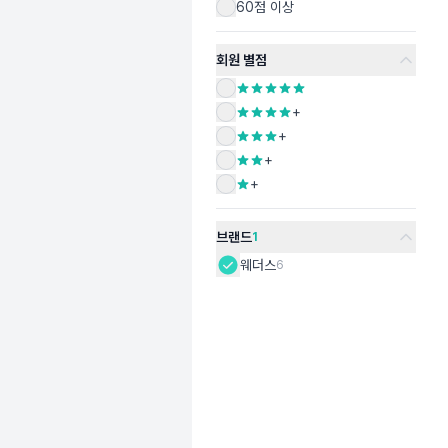
60점 이상
회원 별점
+
+
+
+
브랜드
1
웨더스
6