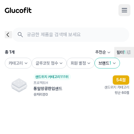
메인 콘텐츠로 건너뛰기
음식 검색 - 음식 후기
총 1개의 음식을 찾았습니다
총
1
개
추천순
필터
1
카테고리
글루코핏 점수
회원 별점
브랜드
1
샌드위치
카테고리
111
위
54
점
프로젝트H
샌드위치
 카테고리
통밀땅콩한입샌드
평균 
60
점
유저리뷰
0