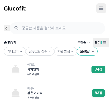
메인 콘텐츠로 건너뛰기
음식 검색 - 음식 후기
총 193개의 음식을 찾았습니다
총
193
개
추천순
필터
1
카테고리
글루코핏 점수
회원 별점
브랜드
1
이마트
사차인치
84
점
유저리뷰
0
이마트
볶은 아마씨
83
점
유저리뷰
0