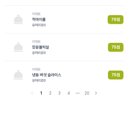
이마트
척아이롤
76
점
유저리뷰
0
이마트
장문볼락살
75
점
유저리뷰
0
이마트
냉동 버섯 슬라이스
75
점
유저리뷰
0
1
2
3
4
20
More pages