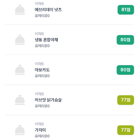
이마트
에브리데이 넛츠
81
점
유저리뷰
0
이마트
냉동 혼합야채
80
점
유저리뷰
0
이마트
아보카도
80
점
유저리뷰
0
이마트
허브맛 닭가슴살
77
점
유저리뷰
0
이마트
가자미
77
점
유저리뷰
0