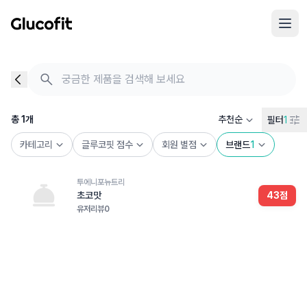
메인 콘텐츠로 건너뛰기
음식 검색 - 음식 후기
총 1개의 음식을 찾았습니다
총
1
개
추천순
필터
1
카테고리
글루코핏 점수
회원 별점
브랜드
1
투에니포뉴트리
초코맛
43
점
유저리뷰
0