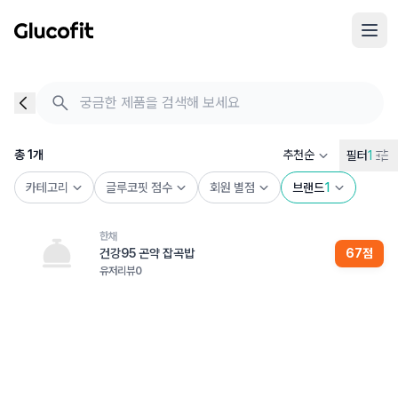
메인 콘텐츠로 건너뛰기
음식 검색 - 음식 후기
총 1개의 음식을 찾았습니다
총
1
개
추천순
필터
1
카테고리
글루코핏 점수
회원 별점
브랜드
1
한채
건강95 곤약 잡곡밥
67
점
유저리뷰
0