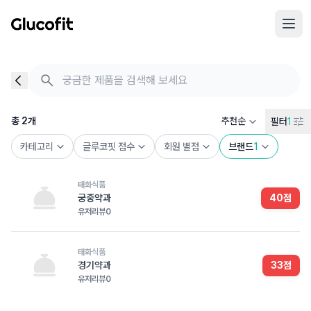
메인 콘텐츠로 건너뛰기
음식 검색 - 음식 후기
총 2개의 음식을 찾았습니다
총
2
개
추천순
필터
1
카테고리
글루코핏 점수
회원 별점
브랜드
1
태화식품
궁중약과
40
점
유저리뷰
0
태화식품
경기약과
33
점
유저리뷰
0