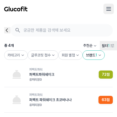
메인 콘텐츠로 건너뛰기
음식 검색 - 음식 후기
총 4개의 음식을 찾았습니다
총
4
개
추천순
필터
1
카테고리
글루코핏 점수
회원 별점
브랜드
1
퍼펙트파워
퍼펙트파워쉐이크
72
점
유저리뷰
0
퍼펙트파워
퍼펙트 파워쉐이크 초코바나나
63
점
유저리뷰
0