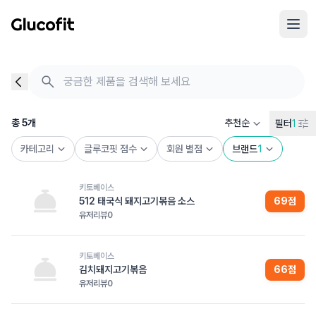
메인 콘텐츠로 건너뛰기
음식 검색 - 음식 후기
총 5개의 음식을 찾았습니다
총
5
개
추천순
필터
1
카테고리
글루코핏 점수
회원 별점
브랜드
1
키토베이스
512 태국식 돼지고기볶음 소스
69
점
유저리뷰
0
키토베이스
김치돼지고기볶음
66
점
유저리뷰
0