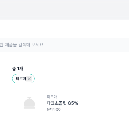
총
1
개
티르마
티르마
다크초콜릿 85%
유저리뷰
0