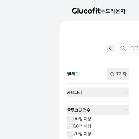
메인 콘텐츠로 건너뛰기
푸드라운지
음식 검색 - 음식 후기
총 1개의 음식을 찾았습니다
필터
1
초기화
카테고리
글루코핏 점수
90점 이상
80점 이상
70점 이상