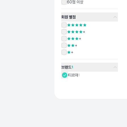
60점 이상
회원 별점
+
+
+
+
브랜드
1
티르마
1