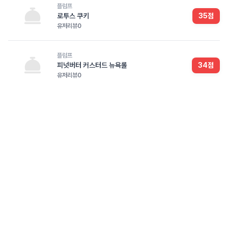
플럼프
로투스 쿠키
35
점
유저리뷰
0
플럼프
피넛버터 커스터드 뉴욕롤
34
점
유저리뷰
0