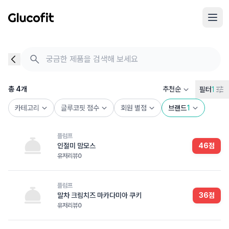
메인 콘텐츠로 건너뛰기
음식 검색 - 음식 후기
총 4개의 음식을 찾았습니다
총
4
개
추천순
필터
1
카테고리
글루코핏 점수
회원 별점
브랜드
1
플럼프
인절미 맘모스
46
점
유저리뷰
0
플럼프
말차 크림치즈 마카다미아 쿠키
36
점
유저리뷰
0