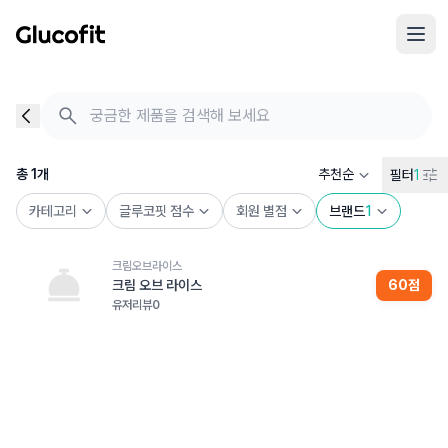
메인 콘텐츠로 건너뛰기
음식 검색 - 음식 후기
총 1개의 음식을 찾았습니다
총
1
개
추천순
필터
1
카테고리
글루코핏 점수
회원 별점
브랜드
1
크림오브라이스
크림 오브 라이스
60
점
유저리뷰
0