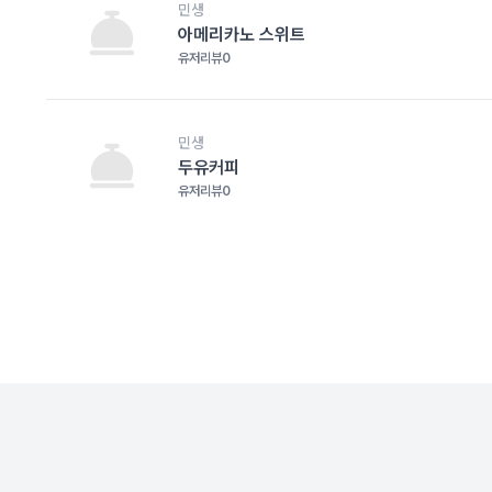
민생
아메리카노 스위트
유저리뷰
0
민생
두유커피
유저리뷰
0