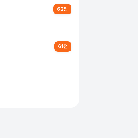
62
점
61
점