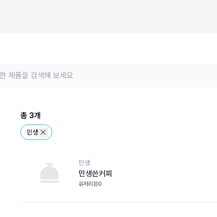
총
3
개
민생
민생
민생쓴커피
유저리뷰
0