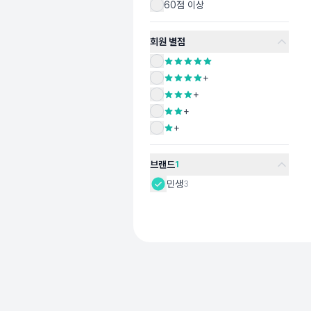
60점 이상
회원 별점
+
+
+
+
브랜드
1
민생
3