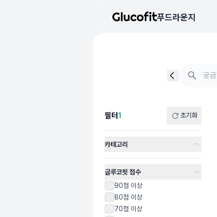
메인 콘텐츠로 건너뛰기
푸드라운지
음식 검색 - 음식 후기
총 3개의 음식을 찾았습니다
필터
1
초기화
카테고리
글루코핏 점수
90점 이상
80점 이상
70점 이상