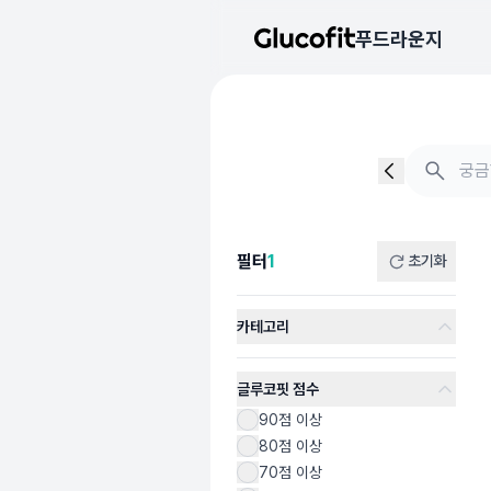
메인 콘텐츠로 건너뛰기
푸드라운지
음식 검색 - 음식 후기
총 1개의 음식을 찾았습니다
필터
1
초기화
카테고리
글루코핏 점수
90점 이상
80점 이상
70점 이상