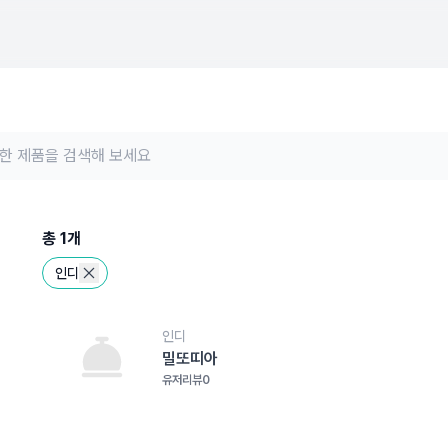
총
1
개
인디
인디
밀또띠아
유저리뷰
0