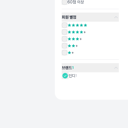
60점 이상
회원 별점
+
+
+
+
브랜드
1
인디
1