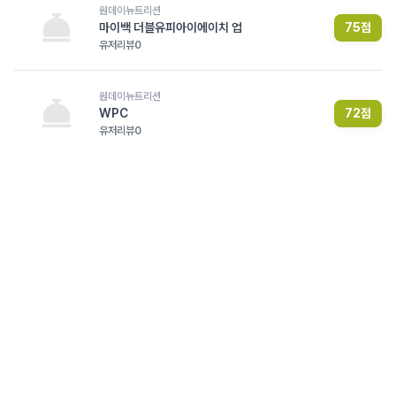
원데이뉴트리션
마이백 더블유피아이에이치 업
75
점
유저리뷰
0
원데이뉴트리션
WPC
72
점
유저리뷰
0