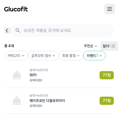
메인 콘텐츠로 건너뛰기
음식 검색 - 음식 후기
총 4개의 음식을 찾았습니다
총
4
개
추천순
필터
1
카테고리
글루코핏 점수
회원 별점
브랜드
1
원데이뉴트리션
WPI
77
점
유저리뷰
0
원데이뉴트리션
웨이프로틴 더블유피아이
77
점
유저리뷰
0