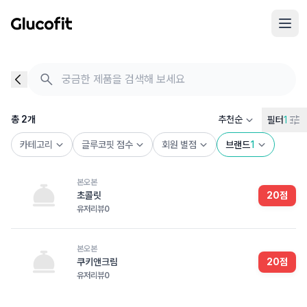
메인 콘텐츠로 건너뛰기
음식 검색 - 음식 후기
총 2개의 음식을 찾았습니다
총
2
개
추천순
필터
1
카테고리
글루코핏 점수
회원 별점
브랜드
1
본오본
초콜릿
20
점
유저리뷰
0
본오본
쿠키앤크림
20
점
유저리뷰
0