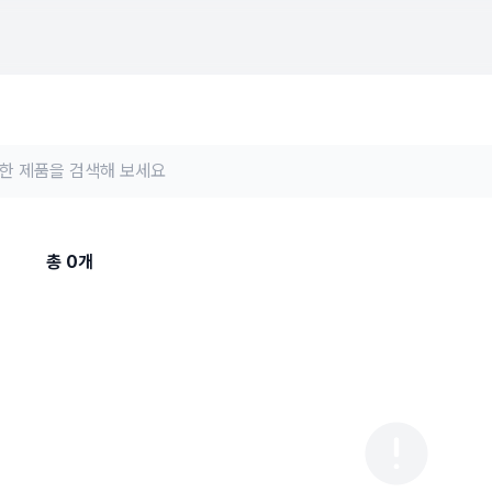
총
0
개