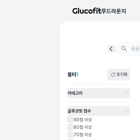
메인 콘텐츠로 건너뛰기
푸드라운지
음식 검색 - 음식 후기
검색 결과가 없습니다
필터
1
초기화
카테고리
글루코핏 점수
90점 이상
80점 이상
70점 이상