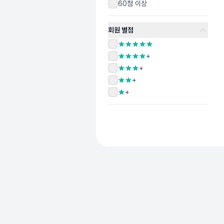
60점 이상
회원 별점
+
+
+
+