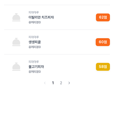
피자마루
이탈리안 치즈피자
62
점
유저리뷰
0
피자마루
생생피클
60
점
유저리뷰
0
피자마루
불고기피자
58
점
유저리뷰
0
1
2