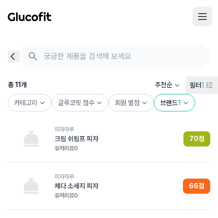
메인 콘텐츠로 건너뛰기
음식 검색 - 음식 후기
총 11개의 음식을 찾았습니다
총
11
개
추천순
필터
1
카테고리
글루코핏 점수
회원 별점
브랜드
1
피자마루
크림 쉬림프 피자
70
점
유저리뷰
0
피자마루
체다 소세지 피자
66
점
유저리뷰
0