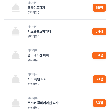
피자마루
포테이토피자
65
점
유저리뷰
0
피자마루
치즈오븐스파게티
64
점
유저리뷰
0
피자마루
콤비네이션 피자
64
점
유저리뷰
0
피자마루
치즈 폭탄 피자
63
점
유저리뷰
0
피자마루
몬스터 콤비네이션 피자
63
점
유저리뷰
0