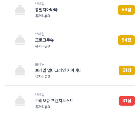
브레밀
통밀치아바타
59
점
유저리뷰
0
브레밀
크로크무슈
54
점
유저리뷰
0
브레밀
브레밀 멀티그레인 치아바타
51
점
유저리뷰
0
브레밀
브리오슈 프렌치토스트
31
점
유저리뷰
0