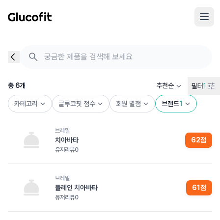
메인 콘텐츠로 건너뛰기
음식 검색 - 음식 후기
총 6개의 음식을 찾았습니다
총
6
개
추천순
필터
1
카테고리
글루코핏 점수
회원 별점
브랜드
1
브레밀
치아바타
62
점
유저리뷰
0
브레밀
플레인 치아바타
61
점
유저리뷰
0