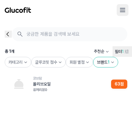
메인 콘텐츠로 건너뛰기
음식 검색 - 음식 후기
총 1개의 음식을 찾았습니다
총
1
개
추천순
필터
1
카테고리
글루코핏 점수
회원 별점
브랜드
1
코브람
올리브오일
63
점
유저리뷰
0